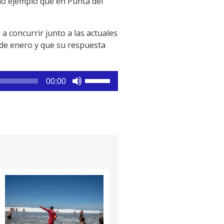
o ejemplo que en Punta del
a concurrir junto a las actuales
2 de enero y que su respuesta
Utiliza
00:00
las
teclas
de
flecha
arriba/abajo
para
aumentar
o
disminuir
el
volumen.