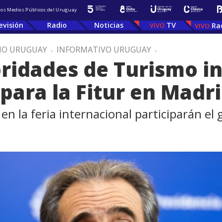
 los Medios Públicos del Uruguay
evisión
Radio
Noticias
TV
Ra
IO URUGUAY
.
INFORMATIVO URUGUAY
.
oridades de Turismo in
para la Fitur en Madr
 la feria internacional participarán el g