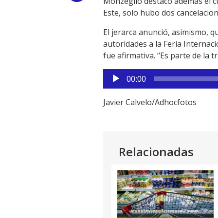
Monzeglio destacó además el c
Este, solo hubo dos cancelacio
Link
El jerarca anunció, asimismo, q
autoridades a la Feria Internac
fue afirmativa. “Es parte de la t
Reproductor
00:00
de
audio
Javier Calvelo/Adhocfotos
Relacionadas