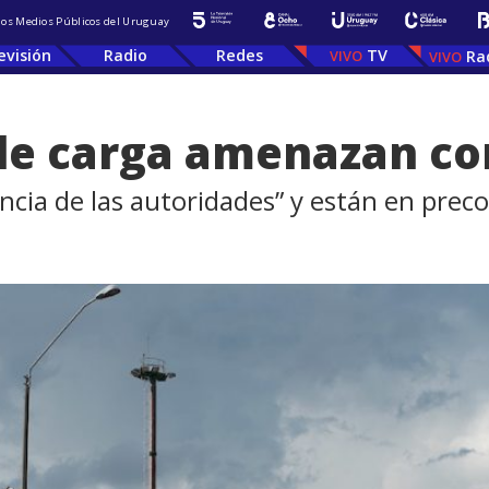
 los Medios Públicos del Uruguay
evisión
Radio
Redes
TV
Ra
de carga amenazan co
cia de las autoridades” y están en preco