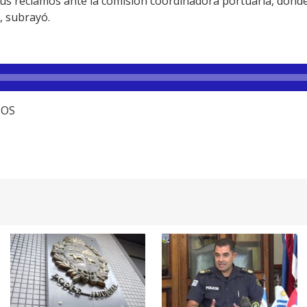
us reclamos ante la comisión coordinadora portuaria, dond
, subrayó.
TOS