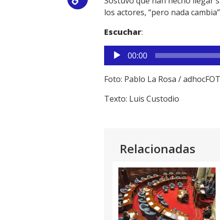
Sostuvo que han hecho llegar s
Copy
los actores, “pero nada cambia”
Link
Escuchar
:
Reproductor
00:00
de
audio
Foto: Pablo La Rosa / adhocFO
Texto: Luis Custodio
Relacionadas