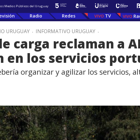
 los Medios Públicos del Uruguay
evisión
Radio
Redes
TV
Ra
IO URUGUAY
.
INFORMATIVO URUGUAY
.
de carga reclaman a 
 en los servicios port
ería organizar y agilizar los servicios, a