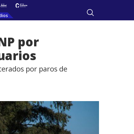
dios
ANP por
uarios
lterados por paros de