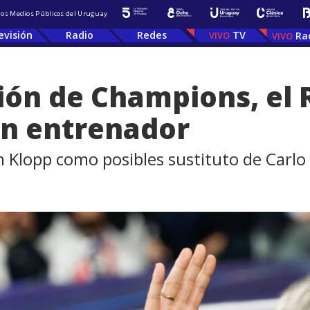
 los Medios Públicos del Uruguay
evisión
Radio
Redes
TV
Ra
ción de Champions, el 
in entrenador
 Klopp como posibles sustituto de Carlo 