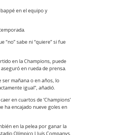
Mbappé en el equipo y
 temporada.
e “no” sabe ni “quiere” si fue
artido en la Champions, puede
, aseguró en rueda de prensa.
e ser mañana o en años, lo
xactamente igual", añadió.
s caer en cuartos de ‘Champions’
que ha encajado nueve goles en
ambién en la pelea por ganar la
stadio Olímpico Lluís Companys.