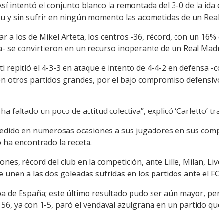
sí intentó el conjunto blanco la remontada del 3-0 de la ida 
u y sin sufrir en ningún momento las acometidas de un Real
ar a los de Mikel Arteta, los centros -36, récord, con un 16
 se convirtieron en un recurso inoperante de un Real Madr
tti repitió el 4-3-3 en ataque e intento de 4-4-2 en defensa
n otros partidos grandes, por el bajo compromiso defensivo
 faltado un poco de actitud colectiva”, explicó ‘Carletto’ t
 pedido en numerosas ocasiones a sus jugadores en sus com
 ha encontrado la receta.
es, récord del club en la competición, ante Lille, Milan, Liv
 unen a las dos goleadas sufridas en los partidos ante el F
pa de España; este último resultado pudo ser aún mayor, per
56, ya con 1-5, paró el vendaval azulgrana en un partido qu