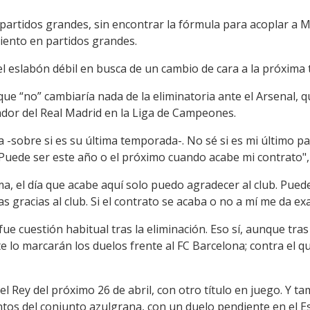
n partidos grandes, sin encontrar la fórmula para acoplar a 
iento en partidos grandes.
el eslabón débil en busca de un cambio de cara a la próxima
ue “no” cambiaría nada de la eliminatoria ante el Arsenal, qu
dor del Real Madrid en la Liga de Campeones.
 -sobre si es su última temporada-. No sé si es mi último p
. Puede ser este año o el próximo cuando acabe mi contrato"
a, el día que acabe aquí solo puedo agradecer al club. Pued
as gracias al club. Si el contrato se acaba o no a mí me da e
fue cuestión habitual tras la eliminación. Eso sí, aunque tra
e lo marcarán los duelos frente al FC Barcelona; contra el 
del Rey del próximo 26 de abril, con otro título en juego. Y t
ntos del conjunto azulgrana, con un duelo pendiente en el E