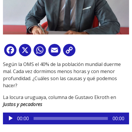
Facebook
X
WhatsApp
Email
Copy
Link
Según la OMS el 40% de la población mundial duerme
mal. Cada vez dormimos menos horas y con menor
profundidad. ¿Cuáles son las causas y qué podemos
hacer?
La locura uruguaya, columna de Gustavo Ekroth en
Justos y pecadores
Reproductor
00:00
00:00
de
audio