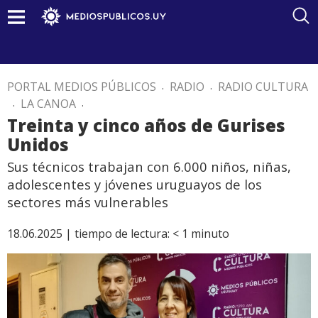
PORTAL MEDIOS PÚBLICOS
.
RADIO
.
RADIO CULTURA
.
LA CANOA
.
Treinta y cinco años de Gurises
Unidos
Sus técnicos trabajan con 6.000 niños, niñas,
adolescentes y jóvenes uruguayos de los
sectores más vulnerables
18.06.2025 |
tiempo de lectura:
< 1
minuto