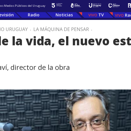
 los Medios Públicos del Uruguay
evisión
Radio
Noticias
TV
Ra
IO URUGUAY
.
LA MÁQUINA DE PENSAR
.
e la vida, el nuevo es
ví, director de la obra