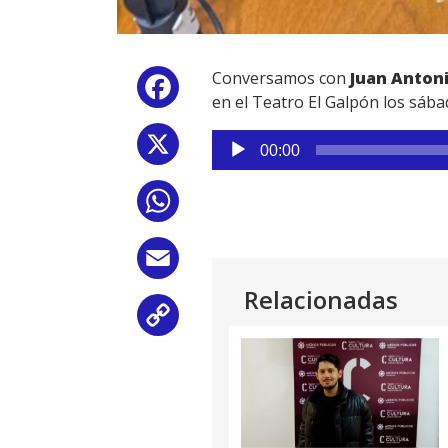
Conversamos con
Juan Antoni
Facebook
en el Teatro El Galpón los sába
Reproductor
X
00:00
de
audio
WhatsApp
Email
Relacionadas
Copy
Link