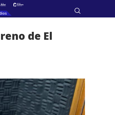
dios
treno de El