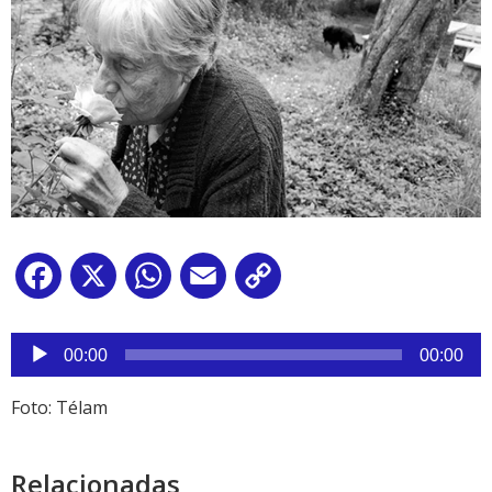
Facebook
X
WhatsApp
Email
Copy
Link
Reproductor
de
00:00
00:00
audio
Foto: Télam
Relacionadas