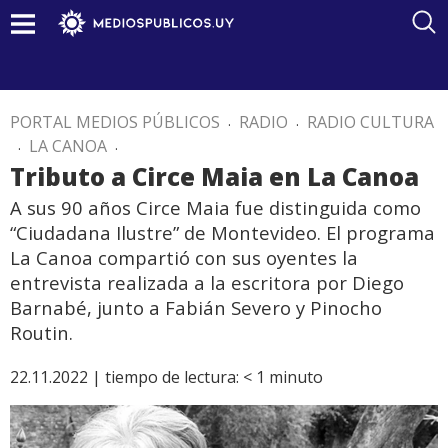
PORTAL MEDIOS PÚBLICOS
.
RADIO
.
RADIO CULTURA
.
LA CANOA
.
Tributo a Circe Maia en La Canoa
A sus 90 años Circe Maia fue distinguida como
“Ciudadana Ilustre” de Montevideo. El programa
La Canoa compartió con sus oyentes la
entrevista realizada a la escritora por Diego
Barnabé, junto a Fabián Severo y Pinocho
Routin.
22.11.2022 |
tiempo de lectura:
< 1
minuto