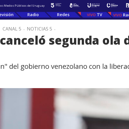
 los Medios Públicos del Uruguay
evisión
Radio
Redes
TV
Ra
.
CANAL 5
.
NOTICIAS 5
.
canceló segunda ola 
ón" del gobierno venezolano con la libera