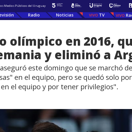
 los Medios Públicos del Uruguay
evisión
Radio
Noticias
TV
Ra
o olímpico en 2016, q
emania y eliminó a Ar
e aseguró este domingo que se marchó de 
sas" en el equipo, pero se quedó solo p
n el equipo y por tener privilegios".