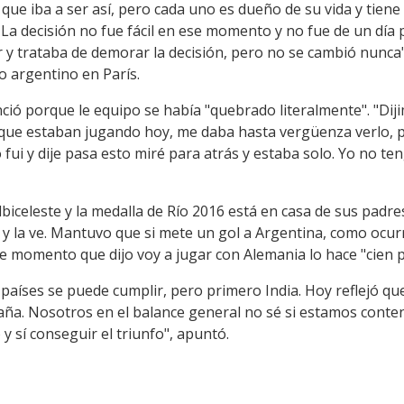
que iba a ser así, pero cada uno es dueño de su vida y tiene
La decisión no fue fácil en ese momento y no fue de un día 
 y trataba de demorar la decisión, pero no se cambió nunca"
co argentino en París.
unció porque le equipo se había "quebrado literalmente". "
que estaban jugando hoy, me daba hasta vergüenza verlo, p
fui y dije pasa esto miré para atrás y estaba solo. Yo no t
albiceleste y la medalla de Río 2016 está en casa de sus padr
la ve. Mantuvo que si mete un gol a Argentina, como ocurrió
 momento que dijo voy a jugar con Alemania lo hace "cien p
países se puede cumplir, pero primero India. Hoy reflejó qu
paña. Nosotros en el balance general no sé si estamos conte
 y sí conseguir el triunfo", apuntó.