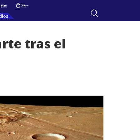
dios
te tras el