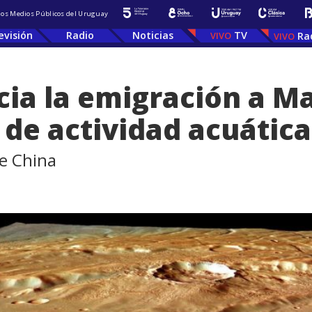
 los Medios Públicos del Uruguay
evisión
Radio
Noticias
TV
Ra
ia la emigración a Mar
de actividad acuática
de China