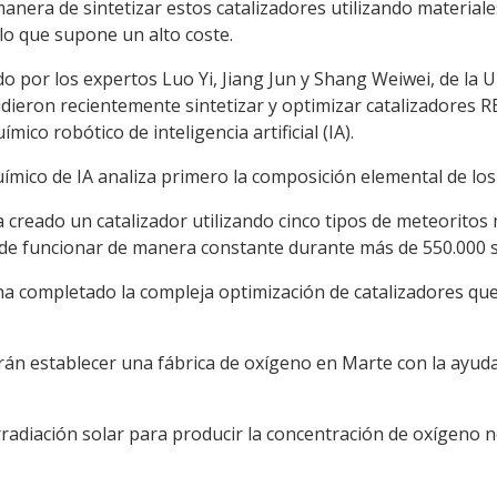
 manera de sintetizar estos catalizadores utilizando material
 lo que supone un alto coste.
 por los expertos Luo Yi, Jiang Jun y Shang Weiwei, de la U
dieron recientemente sintetizar y optimizar catalizadores 
ico robótico de inteligencia artificial (IA).
químico de IA analiza primero la composición elemental de lo
a creado un catalizador utilizando cinco tipos de meteorito
uede funcionar de manera constante durante más de 550.000 s
 ha completado la compleja optimización de catalizadores q
rán establecer una fábrica de oxígeno en Marte con la ayuda
rradiación solar para producir la concentración de oxígeno n