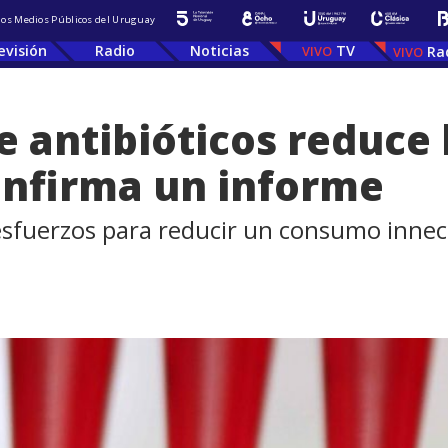
 los Medios Públicos del Uruguay
evisión
Radio
Noticias
TV
Ra
 antibióticos reduce l
confirma un informe
sfuerzos para reducir un consumo innece