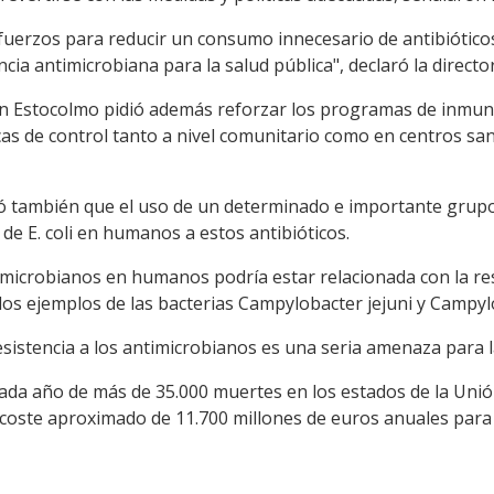
uerzos para reducir un consumo innecesario de antibióticos 
cia antimicrobiana para la salud pública", declaró la direc
 en Estocolmo pidió además reforzar los programas de inmun
icas de control tanto a nivel comunitario como en centros sa
icó también que el uso de un determinado e importante grup
 de E. coli en humanos a estos antibióticos.
timicrobianos en humanos podría estar relacionada con la re
os ejemplos de las bacterias Campylobacter jejuni y Campylo
esistencia a los antimicrobianos es una seria amenaza para 
cada año de más de 35.000 muertes en los estados de la Un
 coste aproximado de 11.700 millones de euros anuales para 