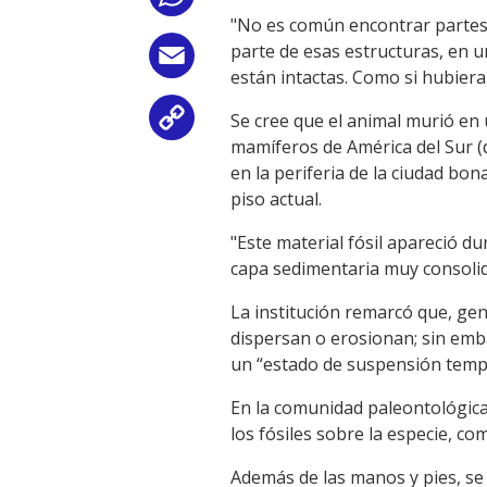
"No es común encontrar partes
parte de esas estructuras, en 
Email
están intactas. Como si hubiera
Se cree que el animal murió en 
Copy
mamíferos de América del Sur (q
Link
en la periferia de la ciudad bo
piso actual.
"Este material fósil apareció d
capa sedimentaria muy consolid
La institución remarcó que, ge
dispersan o erosionan; sin em
un “estado de suspensión temp
En la comunidad paleontológica
los fósiles sobre la especie, co
Además de las manos y pies, s