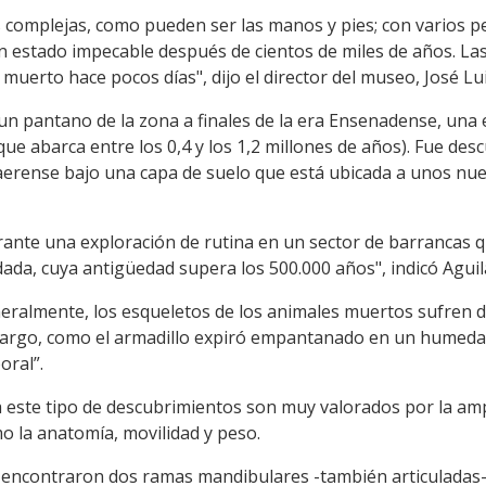
 complejas, como pueden ser las manos y pies; con varios 
un estado impecable después de cientos de miles de años. L
 muerto hace pocos días", dijo el director del museo, José L
un pantano de la zona a finales de la era Ensenadense, una 
ue abarca entre los 0,4 y los 1,2 millones de años). Fue des
naerense bajo una capa de suelo que está ubicada a unos nue
urante una exploración de rutina en un sector de barrancas q
ada, cuya antigüedad supera los 500.000 años", indicó Aguil
neralmente, los esqueletos de los animales muertos sufren d
bargo, como el armadillo expiró empantanado en un humedal
oral”.
 este tipo de descubrimientos son muy valorados por la am
mo la anatomía, movilidad y peso.
e encontraron dos ramas mandibulares -también articuladas