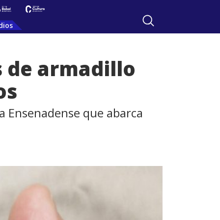
dios
 de armadillo
os
era Ensenadense que abarca