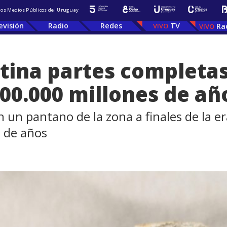
 los Medios Públicos del Uruguay
evisión
Radio
Redes
TV
Ra
tina partes completas
500.000 millones de añ
n un pantano de la zona a finales de la 
s de años