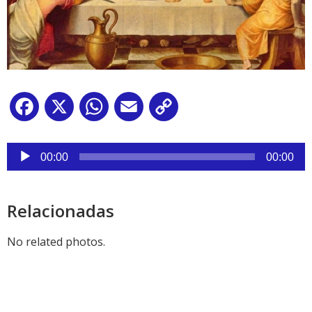
Facebook
X
WhatsApp
Email
Copy
Link
Reproductor
de
00:00
00:00
audio
Relacionadas
No related photos.