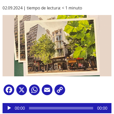
02.09.2024 |
tiempo de lectura:
< 1
minuto
Facebook
X
WhatsApp
Email
Copy
Link
Reproductor
de
00:00
00:00
audio