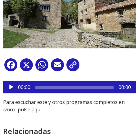
Facebook
X
WhatsApp
Email
Copy
Link
Reproductor
de
00:00
00:00
audio
Para escuchar este y otros programas completos en
ivoox:
pulse aquí
Relacionadas