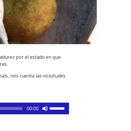
madurez por el estado en que
res.
ís, nos cuenta las vicisitudes
Utiliza
00:00
las
teclas
de