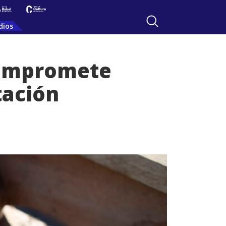
dios
compromete
tación