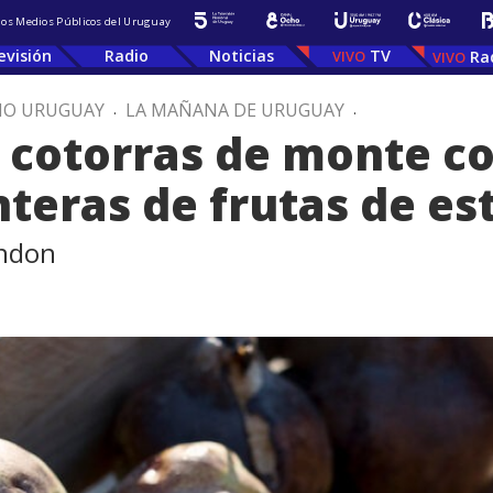
 los Medios Públicos del Uruguay
evisión
Radio
Noticias
TV
Ra
IO URUGUAY
.
LA MAÑANA DE URUGUAY
.
e cotorras de monte 
teras de frutas de es
andon