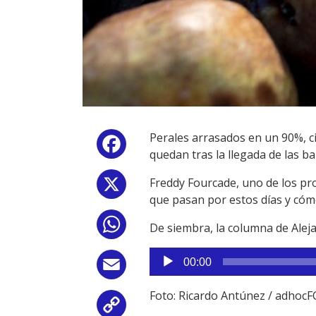
Perales arrasados en un 90%, c
Facebook
quedan tras la llegada de las 
Freddy Fourcade, uno de los pro
X
que pasan por estos días y cóm
WhatsApp
De siembra, la columna de Al
Reproductor
00:00
Email
de
audio
Foto: Ricardo Antúnez / adhoc
Copy