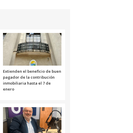
flecha
arriba/abajo
para
aumentar
o
disminuir
el
volumen.
Extienden el beneficio de buen
pagador de la contribución
inmobiliaria hasta el 7 de
enero