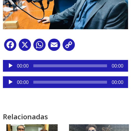
Facebook
X
WhatsApp
Email
Copy
Link
Reproductor
de
00:00
00:00
audio
Reproductor
00:00
00:00
de
audio
Relacionadas