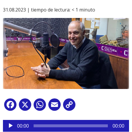
31.08.2023 |
tiempo de lectura:
< 1
minuto
Facebook
X
WhatsApp
Email
Copy
Link
Reproductor
de
00:00
00:00