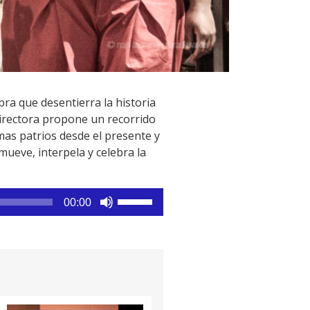
bra que desentierra la historia
directora propone un recorrido
mas patrios desde el presente y
ueve, interpela y celebra la
Utiliza
00:00
las
teclas
de
flecha
arriba/abajo
para