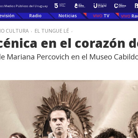
 los Medios Públicos del Uruguay
evisión
Radio
Noticias
TV
Ra
IO CULTURA
.
EL TUNGUE LÉ
.
cénica en el corazón d
 de Mariana Percovich en el Museo Cabild