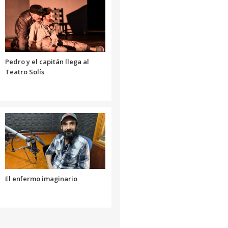
aumentar
o
disminuir
el
volumen.
Pedro y el capitán llega al
Teatro Solís
El enfermo imaginario