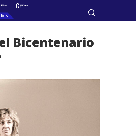
dios
el Bicentenario
o