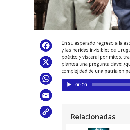
En su esperado regreso a la es
Facebook
y las heridas invisibles de Ur
poético y visceral por mitos, t
X
plantea una pregunta clave: ¿q
complejidad de una patria en p
WhatsApp
Reproductor
00:00
de
audio
Email
Copy
Relacionadas
Link