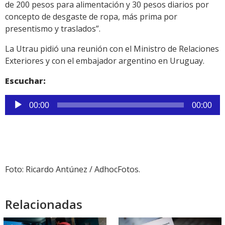
de 200 pesos para alimentación y 30 pesos diarios por
concepto de desgaste de ropa, más prima por
presentismo y traslados”.
La Utrau pidió una reunión con el Ministro de Relaciones
Exteriores y con el embajador argentino en Uruguay.
Escuchar:
Reproductor
00:00
00:00
de
audio
Foto: Ricardo Antúnez / AdhocFotos.
Relacionadas