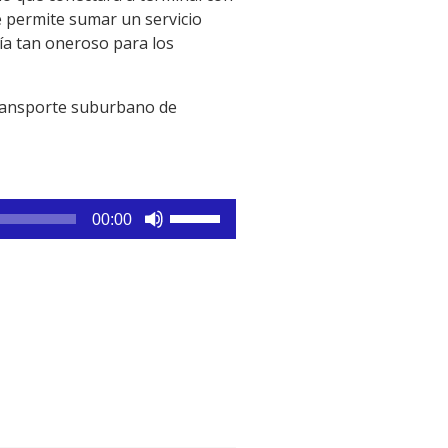
e permite sumar un servicio
ría tan oneroso para los
 transporte suburbano de
Utiliza
00:00
las
teclas
de
flecha
arriba/abajo
para
aumentar
o
disminuir