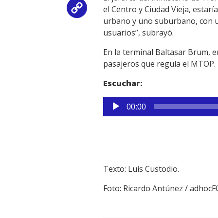
el Centro y Ciudad Vieja, esta
Copy
urbano y uno suburbano, con un 
Link
usuarios”, subrayó.
En la terminal Baltasar Brum, e
pasajeros que regula el MTOP.
Escuchar:
Reproductor
00:00
de
audio
Texto: Luis Custodio.
Foto: Ricardo Antúnez / adhoc