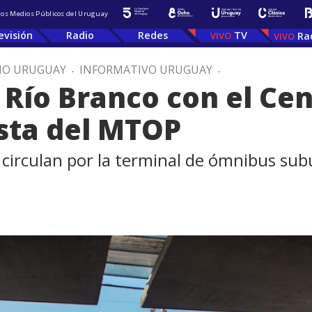
 los Medios Públicos del Uruguay
evisión
Radio
Redes
TV
Ra
IO URUGUAY
.
INFORMATIVO URUGUAY
.
 Río Branco con el Ce
esta del MTOP
 circulan por la terminal de ómnibus sub