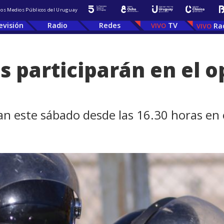
 los Medios Públicos del Uruguay
evisión
Radio
Redes
TV
Ra
s participarán en el o
an este sábado desde las 16.30 horas en