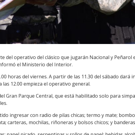
e del operativo del clásico que jugarán Nacional y Peñarol 
formó el Ministerio del Interior.
00 horas del viernes. A partir de las 11.30 del sábado dará i
a las 12.00 empieza el operativo general.
del Gran Parque Central, que está habilitado solo para simpa
les.
itido ingresar con radio de pilas chicas; termo y mate; bomb
a; carteras, mochilas, riñoneras y bolsos chicos; y banderas
s; papel picado, serpentinas y rollos de papel; bebidas alcoh