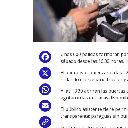
Unos 600 policías formarán part
Facebook
sábado desde las 16.30 horas, in
El operativo comenzará a las 22.
X
rodando el escenario tricolor y 
WhatsApp
Al as 13.30 abrirán las puertas 
agotaron las entradas disponib
Email
El público asistente tiene perm
transparente; paraguas sin punt
Copy
Está prohibido ingresar bengala