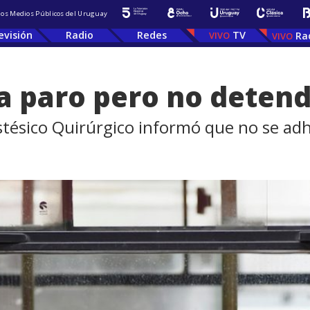
 los Medios Públicos del Uruguay
evisión
Radio
Redes
TV
Ra
 paro pero no detend
estésico Quirúrgico informó que no se adh