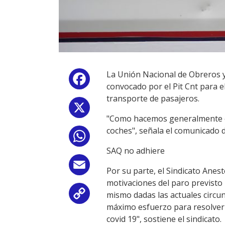
La Unión Nacional de Obreros y
Facebook
convocado por el Pit Cnt para e
transporte de pasajeros.
X
"Como hacemos generalmente en 
coches", señala el comunicado 
WhatsApp
SAQ no adhiere
Email
Por su parte, el Sindicato Ane
motivaciones del paro previsto 
mismo dadas las actuales circuns
Copy
máximo esfuerzo para resolver 
Link
covid 19", sostiene el sindicato.