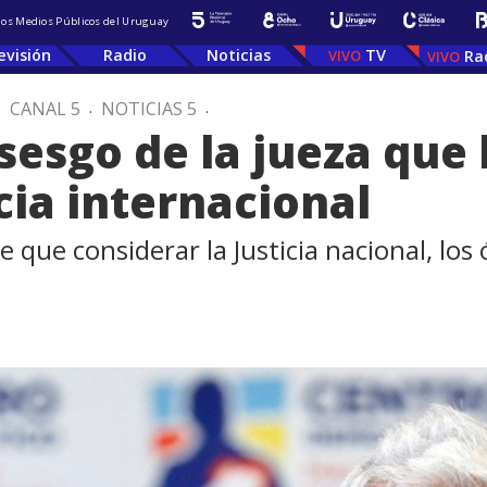
 los Medios Públicos del Uruguay
evisión
Radio
Noticias
TV
Ra
.
CANAL 5
.
NOTICIAS 5
.
sesgo de la jueza que
icia internacional
e que considerar la Justicia nacional, lo