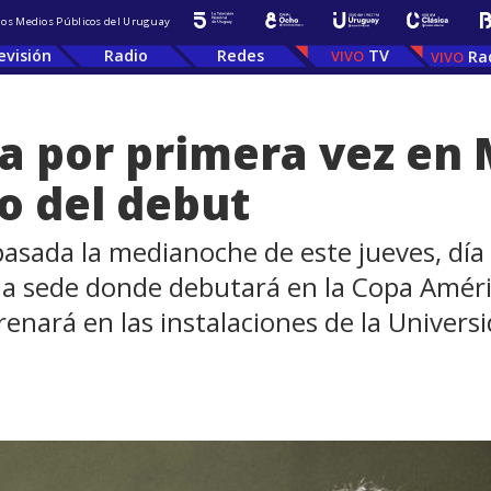
 los Medios Públicos del Uruguay
evisión
Radio
Redes
TV
Ra
 por primera vez en 
po del debut
asada la medianoche de este jueves, día
a sede donde debutará en la Copa Améri
renará en las instalaciones de la Universi