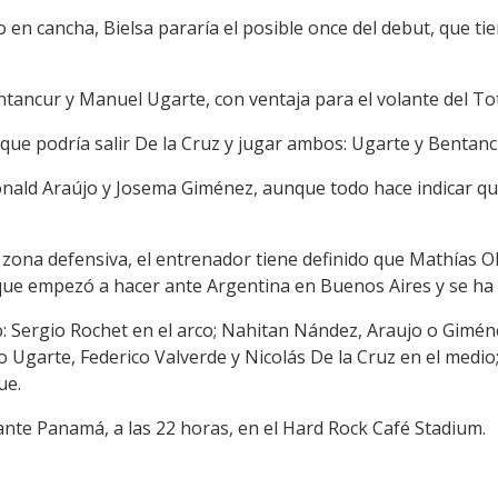
o en cancha, Bielsa pararía el posible once del debut, que ti
ntancur y Manuel Ugarte, con ventaja para el volante del To
ue podría salir De la Cruz y jugar ambos: Ugarte y Bentanc
Ronald Araújo y Josema Giménez, aunque todo hace indicar qu
zona defensiva, el entrenador tiene definido que Mathías Ol
 que empezó a hacer ante Argentina en Buenos Aires y se ha 
do: Sergio Rochet en el arco; Nahitan Nández, Araujo o Gimén
o Ugarte, Federico Valverde y Nicolás De la Cruz en el medio;
ue.
te Panamá, a las 22 horas, en el Hard Rock Café Stadium.