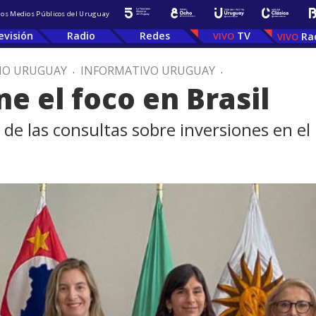
 los Medios Públicos del Uruguay
evisión
Radio
Redes
TV
Ra
IO URUGUAY
.
INFORMATIVO URUGUAY
.
e el foco en Brasil
 de las consultas sobre inversiones en el 