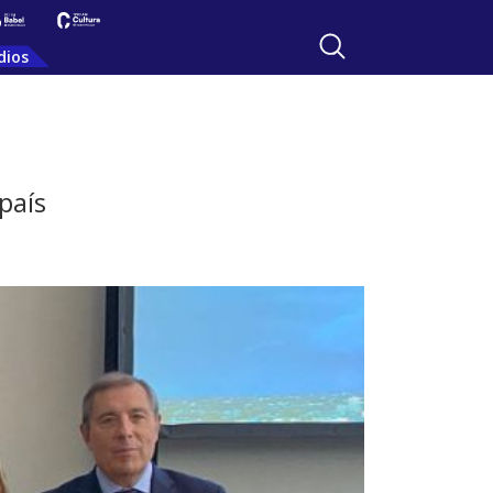
dios
país