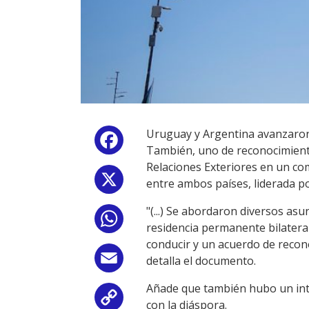
Uruguay y Argentina avanzaron 
Facebook
También, uno de reconocimiento 
Relaciones Exteriores en un co
X
entre ambos países, liderada p
"(...) Se abordaron diversos as
WhatsApp
residencia permanente bilateral
conducir y un acuerdo de reconoc
Email
detalla el documento.
Añade que también hubo un inter
Copy
con la diáspora.