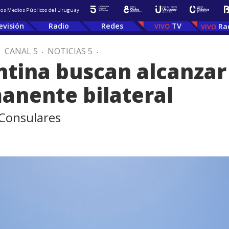
 los Medios Públicos del Uruguay
evisión
Radio
Redes
TV
Ra
.
CANAL 5
.
NOTICIAS 5
.
tina buscan alcanzar
anente bilateral
 Consulares