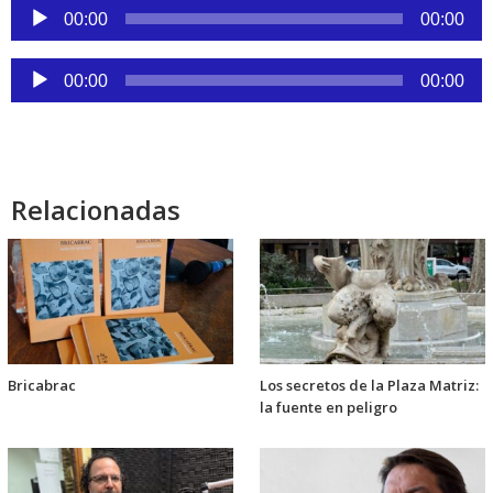
Reproductor
00:00
00:00
de
audio
Reproductor
00:00
00:00
de
audio
Relacionadas
Bricabrac
Los secretos de la Plaza Matriz:
la fuente en peligro