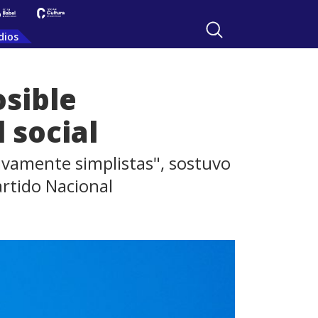
dios
osible
 social
ivamente simplistas", sostuvo
rtido Nacional