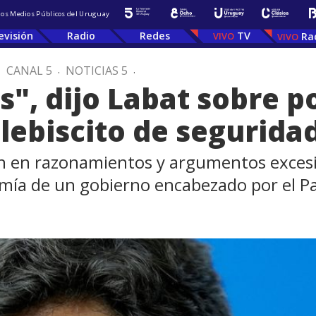
 los Medios Públicos del Uruguay
evisión
Radio
Redes
TV
Ra
.
CANAL 5
.
NOTICIAS 5
.
s", dijo Labat sobre p
lebiscito de seguridad
ten en razonamientos y argumentos exces
omía de un gobierno encabezado por el Pa