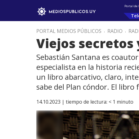
Portal de
Tel
PORTAL MEDIOS PÚBLICOS
.
RADIO
.
RAD
Viejos secretos
Sebastián Santana es coautor d
especialista en la historia re
un libro abarcativo, claro, int
sabe del Plan cóndor. El libr
14.10.2023 |
tiempo de lectura:
< 1
minuto