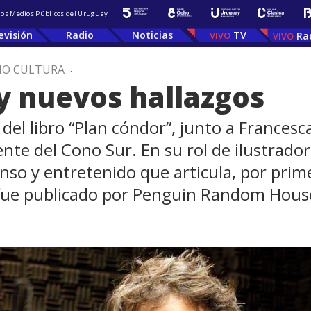
 los Medios Públicos del Uruguay
evisión
Radio
Noticias
TV
Ra
IO CULTURA
.
 y nuevos hallazgos
el libro “Plan cóndor”, junto a Francesca
ciente del Cono Sur. En su rol de ilustrad
enso y entretenido que articula, por prime
o fue publicado por Penguin Random House