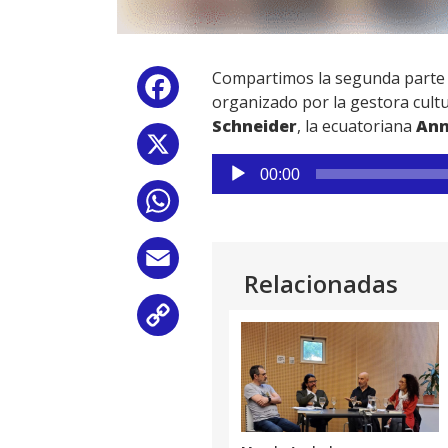
Compartimos la segunda parte d
Facebook
organizado por la gestora cult
Schneider
, la ecuatoriana
Ann
X
Reproductor
00:00
de
WhatsApp
audio
Email
Relacionadas
Copy
Link