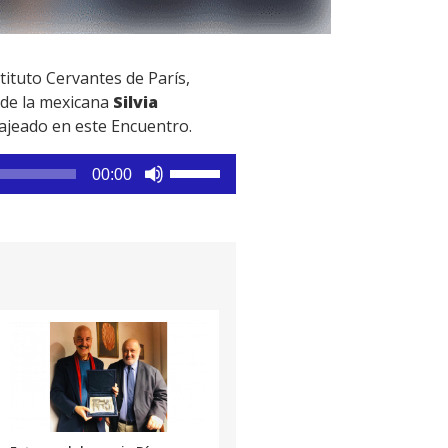
ituto Cervantes de París,
 de la mexicana
Silvia
jeado en este Encuentro.
Utiliza
00:00
las
teclas
de
flecha
arriba/abajo
para
aumentar
o
disminuir
el
volumen.