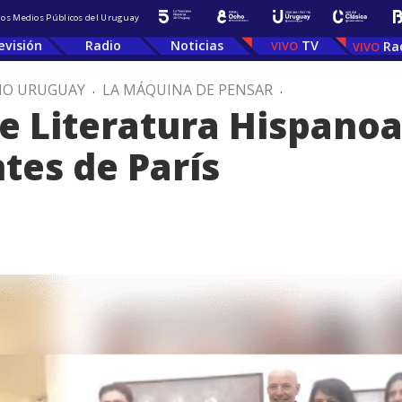
 los Medios Públicos del Uruguay
evisión
Radio
Noticias
TV
Ra
IO URUGUAY
.
LA MÁQUINA DE PENSAR
.
de Literatura Hispano
tes de París