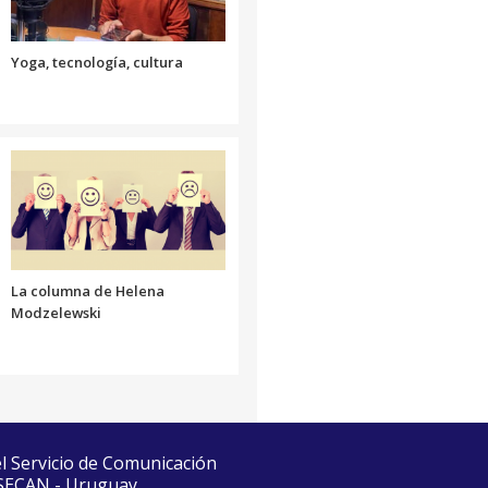
el
volumen.
Yoga, tecnología, cultura
La columna de Helena
Modzelewski
el Servicio de Comunicación
 SECAN - Uruguay