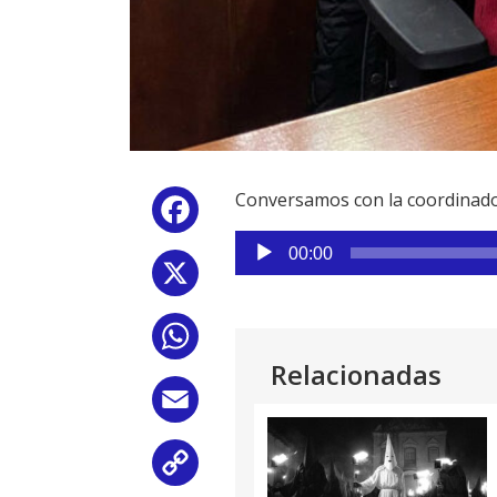
Conversamos con la coordinadora
Facebook
Reproductor
00:00
de
X
audio
WhatsApp
Relacionadas
Email
Copy