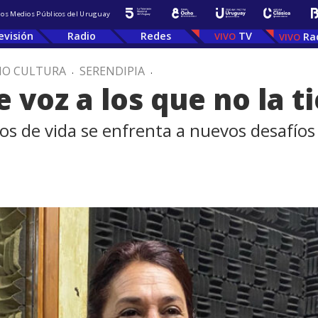
 los Medios Públicos del Uruguay
evisión
Radio
Redes
TV
Ra
IO CULTURA
.
SERENDIPIA
.
e voz a los que no la t
s de vida se enfrenta a nuevos desafíos e