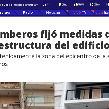
 los Medios Públicos del Uruguay
evisión
Radio
Noticias
TV
Ra
Bomberos fijó medidas
structura del edifici
tenidamente la zona del epicentro de la 
ros