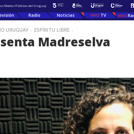
 los Medios Públicos del Uruguay
evisión
Radio
Noticias
TV
Ra
IO URUGUAY
.
ESPÍRITU LIBRE
.
esenta Madreselva