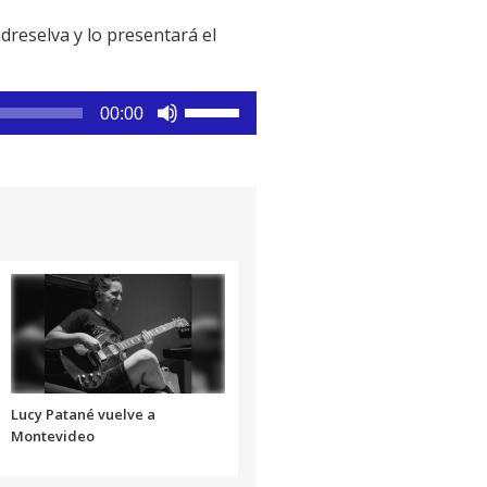
dreselva y lo presentará el
Utiliza
00:00
las
teclas
de
flecha
arriba/abajo
para
aumentar
o
disminuir
el
volumen.
Lucy Patané vuelve a
Montevideo