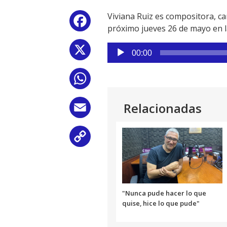
Viviana Ruiz es compositora, ca
Facebook
próximo jueves 26 de mayo en l
Reproductor
X
00:00
de
audio
WhatsApp
Relacionadas
Email
Copy
Link
"Nunca pude hacer lo que
quise, hice lo que pude"