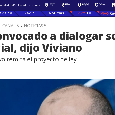
 los Medios Públicos del Uruguay
evisión
Radio
Noticias
TV
Ra
.
CANAL 5
.
NOTICIAS 5
.
 convocado a dialogar 
ial, dijo Viviano
vo remita el proyecto de ley