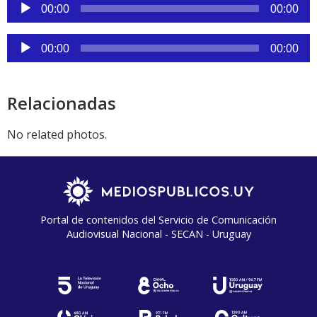
Reproductor
00:00
00:00
de
audio
Reproductor
00:00
00:00
de
audio
Relacionadas
No related photos.
Portal de contenidos del Servicio de Comunicación
Audiovisual Nacional - SECAN - Uruguay