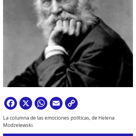
Facebook
X
WhatsApp
Email
Copy
Link
La columna de las emociones políticas, de Helena
Modzelewski.