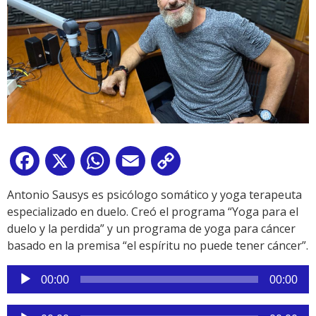
Facebook
X
WhatsApp
Email
Copy
Link
Antonio Sausys es psicólogo somático y yoga terapeuta
especializado en duelo. Creó el programa “Yoga para el
duelo y la perdida” y un programa de yoga para cáncer
basado en la premisa “el espíritu no puede tener cáncer”.
Reproductor
00:00
00:00
de
audio
Reproductor