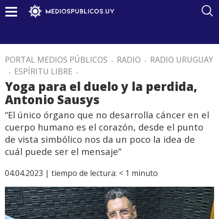
PORTAL MEDIOS PÚBLICOS
.
RADIO
.
RADIO URUGUAY
.
ESPÍRITU LIBRE
.
Yoga para el duelo y la perdida,
Antonio Sausys
“El único órgano que no desarrolla cáncer en el
cuerpo humano es el corazón, desde el punto
de vista simbólico nos da un poco la idea de
cuál puede ser el mensaje”
04.04.2023 |
tiempo de lectura:
< 1
minuto