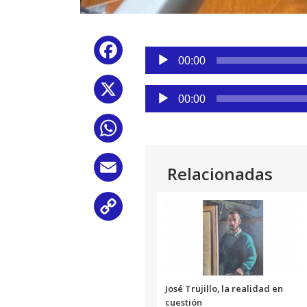
Reproductor
Facebook
de
00:00
audio
X
Reproductor
00:00
de
audio
WhatsApp
Email
Relacionadas
Copy
Link
José Trujillo, la realidad en
cuestión