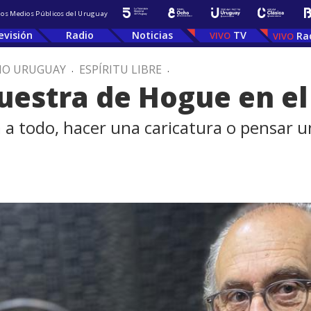
 los Medios Públicos del Uruguay
evisión
Radio
Noticias
TV
Ra
IO URUGUAY
.
ESPÍRITU LIBRE
.
estra de Hogue en el
 a todo, hacer una caricatura o pensar 