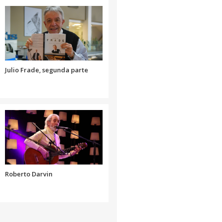
aumentar
o
disminuir
el
volumen.
Julio Frade, segunda parte
Roberto Darvin