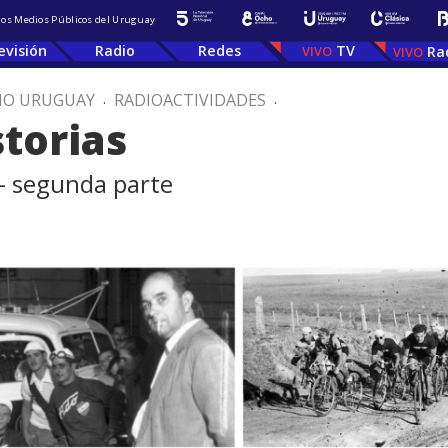
 los Medios Públicos del Uruguay
evisión
Radio
Redes
TV
Ra
IO URUGUAY
.
RADIOACTIVIDADES
.
storias
 - segunda parte