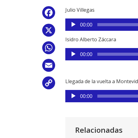
Julio Villegas
Facebook
Reproductor
00:00
de
X
audio
Isidro Alberto Záccara
WhatsApp
Reproductor
00:00
de
audio
Email
Llegada de la vuelta a Montevid
Copy
Reproductor
Link
00:00
de
audio
Relacionadas