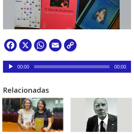
Facebook
X
WhatsApp
Email
Copy
Link
Reproductor
de
00:00
00:00
audio
Relacionadas