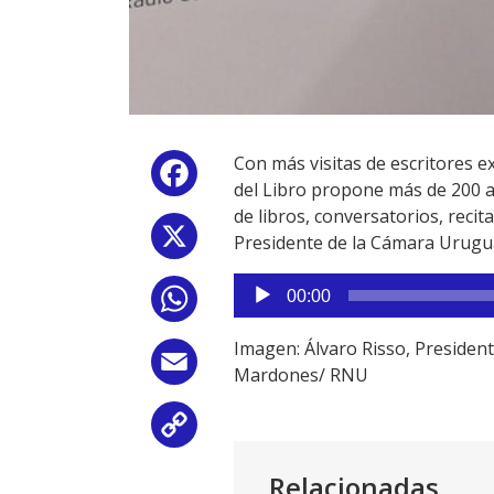
Con más visitas de escritores ex
Facebook
del Libro propone más de 200 ac
de libros, conversatorios, recit
X
Presidente de la Cámara Uruguay
Reproductor
00:00
WhatsApp
de
audio
Imagen: Álvaro Risso, President
Email
Mardones/ RNU
Copy
Link
Relacionadas