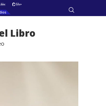
dios
el Libro
eo