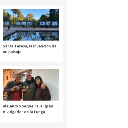
o
disminuir
el
volumen.
Santa Teresa, la invención de
un paisaje
Alejandro Sequeira, el gran
divulgador de la Funga