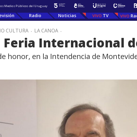
 los Medios Públicos del Uruguay
evisión
Radio
Noticias
TV
Ra
IO CULTURA
.
LA CANOA
.
a Feria Internacional d
 de honor, en la Intendencia de Montevid