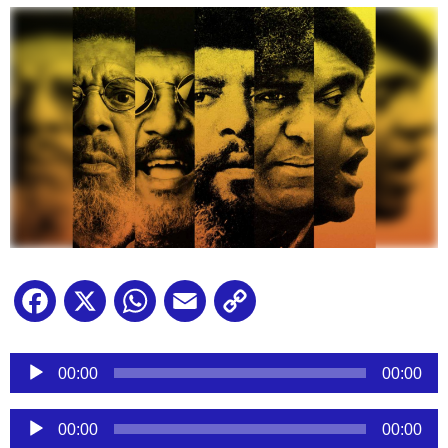
Facebook
X
WhatsApp
Email
Copy
Link
Reproductor
de
00:00
00:00
audio
Reproductor
00:00
00:00
de