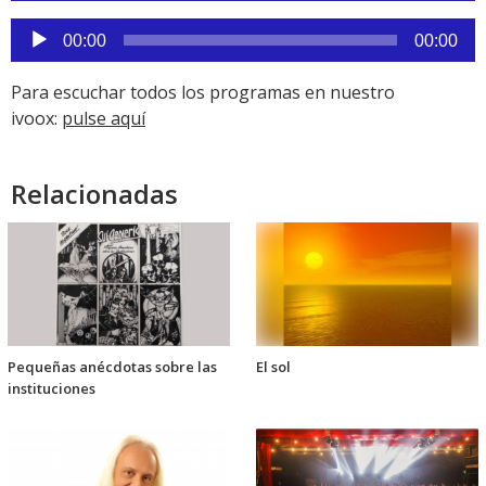
audio
Reproductor
00:00
00:00
de
audio
Para escuchar todos los programas en nuestro
ivoox:
pulse aquí
Relacionadas
Pequeñas anécdotas sobre las
El sol
instituciones