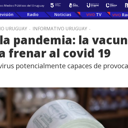
 los Medios Públicos del Uruguay
evisión
Radio
Noticias
TV
Ra
IO URUGUAY
.
INFORMATIVO URUGUAY
.
 la pandemia: la vacun
 frenar al covid 19
 virus potencialmente capaces de provoc