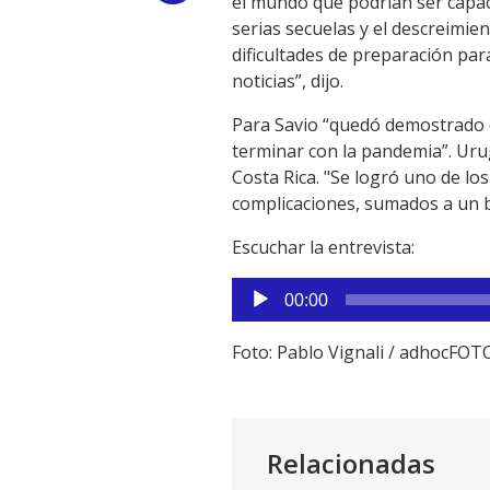
el mundo que podrían ser capac
serias secuelas y el descreimien
Link
dificultades de preparación pa
noticias”, dijo.
Para Savio “quedó demostrado q
terminar con la pandemia”. Uru
Costa Rica. "Se logró uno de lo
complicaciones, sumados a un b
Escuchar la entrevista:
Reproductor
00:00
de
audio
Foto: Pablo Vignali / adhocFOT
Relacionadas