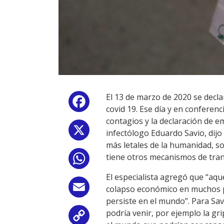
El 13 de marzo de 2020 se declar
Facebook
covid 19. Ese día y en conferen
contagios y la declaración de em
X
infectólogo Eduardo Savio, dijo
más letales de la humanidad, sol
tiene otros mecanismos de tra
WhatsApp
El especialista agregó que “aqu
Email
colapso económico en muchos pa
persiste en el mundo”. Para Sa
podría venir, por ejemplo la gr
Copy