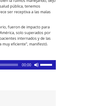
 bien la fuimos manejando, dejó
a salud pública, tenemos
ce ser receptiva a las malas
orio, fueron de impacto para
 América, solo superados por
pacientes internados y de las
 muy eficiente", manifestó.
Utiliza
00:00
las
teclas
de
flecha
arriba/abajo
para
aumentar