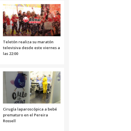
o
disminuir
el
volumen.
Teletón realiza su maratón
televisiva desde este viernes a
las 22:00
Cirugía laparoscópica a bebé
prematuro en el Pereira
Rossell