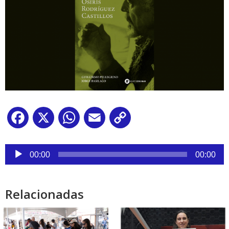
Facebook
X
WhatsApp
Email
Copy
Link
Reproductor
de
00:00
00:00
audio
Relacionadas