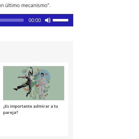
 un último mecanismo”.
Utiliza
00:00
las
teclas
de
flecha
arriba/abajo
para
aumentar
o
disminuir
el
volumen.
¿Es importante admirar a tu
pareja?