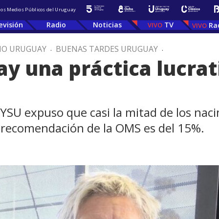
 los Medios Públicos del Uruguay
evisión
Radio
Noticias
TV
Ra
IO URUGUAY
.
BUENAS TARDES URUGUAY
.
y una práctica lucrat
SU expuso que casi la mitad de los nac
 recomendación de la OMS es del 15%.