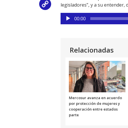
legisladores”, y a su entender
Copy
Reproductor
Link
00:00
de
audio
Relacionadas
Mercosur avanza en acuerdo
por protección de mujeres y
cooperación entre estados
parte