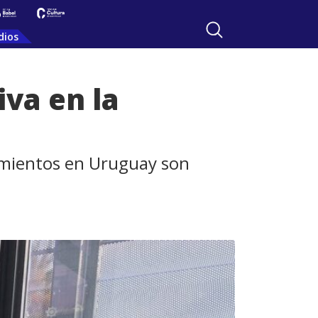
dios
iva en la
imientos en Uruguay son