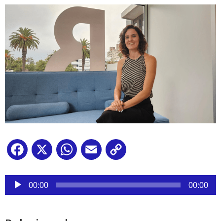
Facebook
X
WhatsApp
Email
Copy
Link
Reproductor
de
00:00
00:00
audio