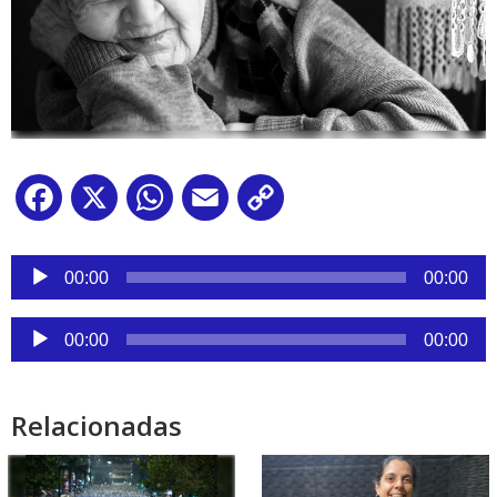
Facebook
X
WhatsApp
Email
Copy
Link
Reproductor
de
00:00
00:00
audio
Reproductor
00:00
00:00
de
audio
Relacionadas