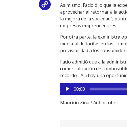
Asimismo, Facio dijo que la ex
Copy
aprovechar al retornar a la act
Link
la mejora de la sociedad”, pun
empresas emprendedores.
Por otra parte, la exministra op
mensual de tarifas en los combu
previsibilidad a los consumidor
Facio admitió que a la administr
comercialización de combustibl
recordó. “Allí hay una oportun
Reproductor
00:00
de
audio
Mauricio Zina / Adhocfotos