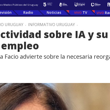
 los Medios Públicos del Uruguay
evisión
Radio
Noticias
TV
Ra
IO URUGUAY
.
INFORMATIVO URUGUAY
.
ctividad sobre IA y s
y empleo
a Facio advierte sobre la necesaria reorg