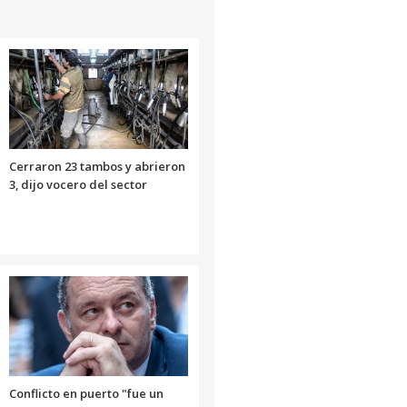
para
aumentar
o
disminuir
el
volumen.
Cerraron 23 tambos y abrieron
3, dijo vocero del sector
Conflicto en puerto "fue un