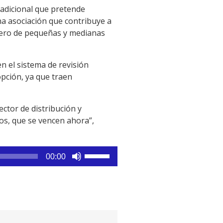
 adicional que pretende
na asociación que contribuye a
úmero de pequeñas y medianas
en el sistema de revisión
opción, ya que traen
ector de distribución y
os, que se vencen ahora”,
Utiliza
00:00
las
teclas
de
flecha
arriba/abajo