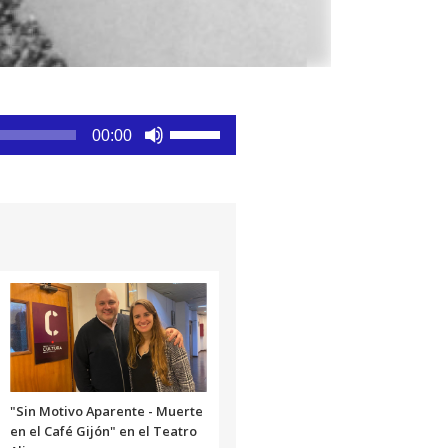
Utiliza
00:00
las
teclas
de
flecha
arriba/abajo
para
aumentar
o
disminuir
el
volumen.
"Sin Motivo Aparente - Muerte
en el Café Gijón" en el Teatro