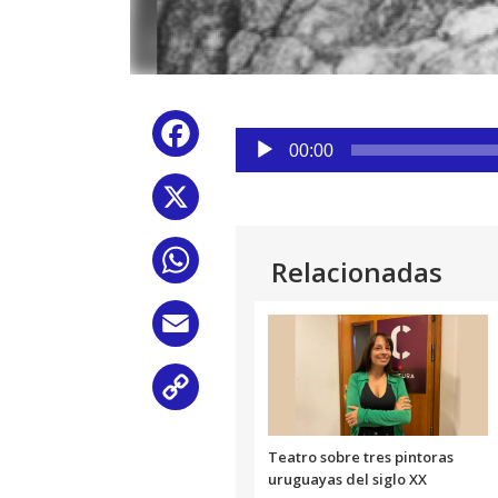
Reproductor
Facebook
de
00:00
audio
X
WhatsApp
Relacionadas
Email
Copy
Link
Teatro sobre tres pintoras
uruguayas del siglo XX