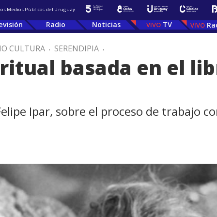
 los Medios Públicos del Uruguay
evisión
Radio
Noticias
TV
Ra
IO CULTURA
.
SERENDIPIA
.
ritual basada en el lib
lipe Ipar, sobre el proceso de trabajo co